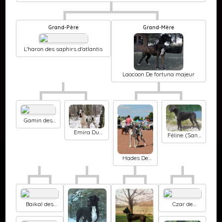
Grand-Père
Grand-Mère
L'haron des saphirs d'atlantis
Laocoon De fortuna majeur
Gamin des
saphirs
Emira Du
d'atlantis
Féline (Sans
Jardin
Affixe)
D'Unak
Hades De
fortuna
majeur
Baikal des
Czar de
saphirs
bauderey
d'atlantis